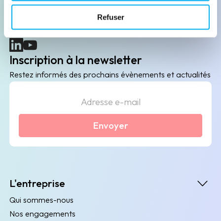
B2B de data marketing, gestion des risques
Refuser
client/fournisseur et conformité.
(nouvelle fenêtre)
(nouvelle fenêtre)
Inscription à la newsletter
Restez informés des prochains évènements et actualités
Envoyer
L'entreprise
Qui sommes-nous
Nos engagements