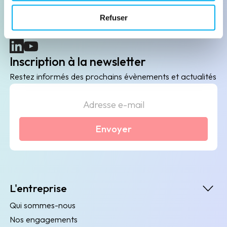
B2B de data marketing, gestion des risques
Refuser
client/fournisseur et conformité.
(nouvelle fenêtre)
(nouvelle fenêtre)
Inscription à la newsletter
Restez informés des prochains évènements et actualités
Envoyer
L'entreprise
Qui sommes-nous
Nos engagements