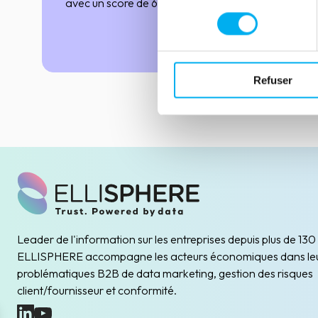
avec un score de 67/100, soit une position
consentement
relativement stable mais perfectible. Le
rapport appelle la France à aller plus loin en
Lire la suite
matière de lutte contre la corruption, en
dessinant plusieurs axes prioritaires.
Refuser
Leader de l'information sur les entreprises depuis plus de 130
ELLISPHERE accompagne les acteurs économiques dans le
problématiques B2B de data marketing, gestion des risques
client/fournisseur et conformité.
(nouvelle fenêtre)
(nouvelle fenêtre)