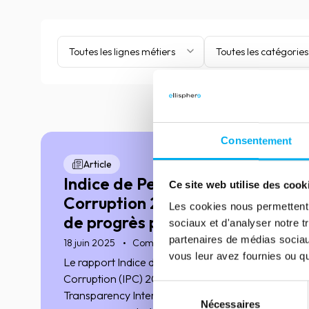
Toutes les lignes métiers
Toutes les catégories
Consentement
Article
Indice de Perception de la
Ce site web utilise des cook
Corruption 2024 : quels axes
Les cookies nous permettent d
de progrès pour la France ?
sociaux et d'analyser notre t
partenaires de médias sociaux
18 juin 2025
Compliance
vous leur avez fournies ou qu'
Le rapport Indice de Perception de la
Corruption (IPC) 2024, publié par
Sélection
Transparency International, classe la France
Nécessaires
du