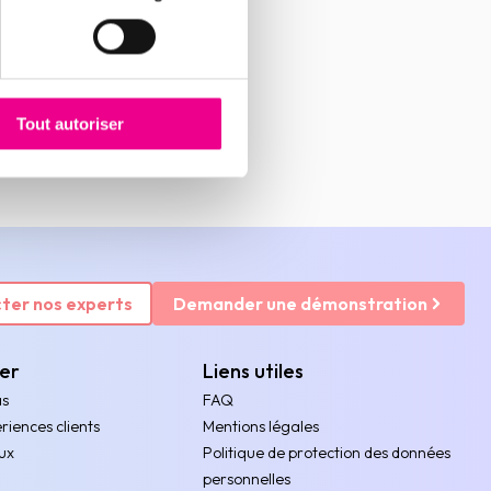
Tout autoriser
ter nos experts
Demander une démonstration
rer
Liens utiles
as
FAQ
riences clients
Mentions légales
ux
Politique de protection des données
personnelles