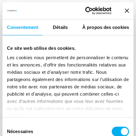
Consentement
Détails
À propos des cookies
Article
Données de référence, de
Ce site web utilise des cookies.
quoi parle-t-on ?
Les cookies nous permettent de personnaliser le contenu
et les annonces, d'offrir des fonctionnalités relatives aux
23 novembre 2021
Risk management
médias sociaux et d'analyser notre trafic. Nous
Matière première de l’économie
partageons également des informations sur l'utilisation de
numérique, les données de référence,
notre site avec nos partenaires de médias sociaux, de
tant privées que publiques, sont
publicité et d'analyse, qui peuvent combiner celles-ci
avec d'autres informations que vous leur avez fournies
devenues des ressources essentielles et
ou qu'ils ont collectées lors de votre utilisation de leurs
précieuses pour enrichir la recherche,
services.
éclairer la prise de décision ou
Lire la suite
Sélection
développer de nouveaux produits et
Nécessaires
du