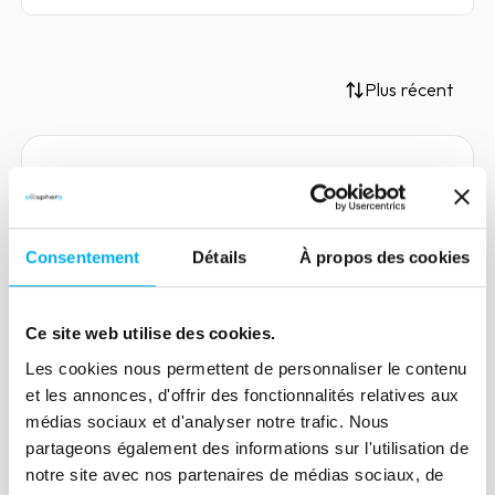
Plus récent
Article
Rapport Villani : le Big Data
Consentement
Détails
À propos des cookies
comme moteur d'une
innovation valorisante
Ce site web utilise des cookies.
02 avril 2018
Compliance
Les cookies nous permettent de personnaliser le contenu
Le rapport Villani pointe tout d’abord
et les annonces, d'offrir des fonctionnalités relatives aux
l’importance de la taille du corpus des
médias sociaux et d'analyser notre trafic. Nous
données disponibles pour pouvoir avoir
partageons également des informations sur l'utilisation de
recours à de l’intelligence artificielle.
notre site avec nos partenaires de médias sociaux, de