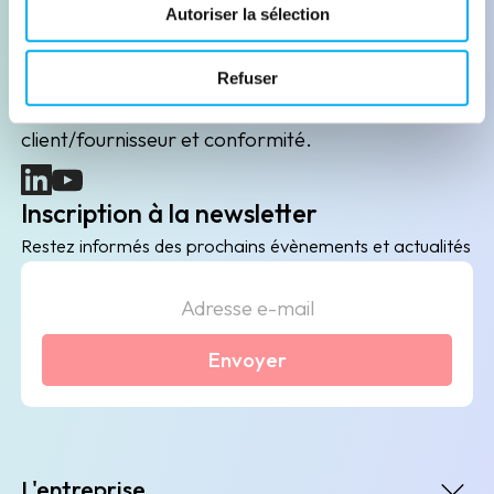
Leader de l'information sur les entreprises depuis
Autoriser la sélection
plus de 130 ans, ELLISPHERE accompagne les
acteurs économiques dans leurs problématiques
Refuser
B2B de data marketing, gestion des risques
client/fournisseur et conformité.
(nouvelle fenêtre)
(nouvelle fenêtre)
Inscription à la newsletter
Restez informés des prochains évènements et actualités
Envoyer
L'entreprise