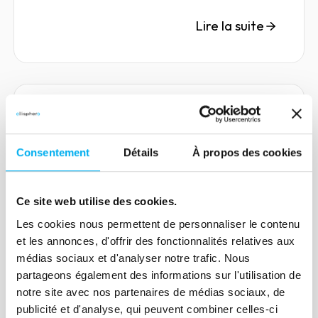
Lire la suite
Article
Les lignes directrices de la
Consentement
Détails
À propos des cookies
CNIL 2/2 : les autres points
abordés
Ce site web utilise des cookies.
25 juillet 2018
Compliance
Les cookies nous permettent de personnaliser le contenu
Quelles exceptions au recueil de
et les annonces, d'offrir des fonctionnalités relatives aux
consentement ? Découvrez la deuxième
médias sociaux et d'analyser notre trafic. Nous
partageons également des informations sur l'utilisation de
partie de notre article sur la CNIL.
notre site avec nos partenaires de médias sociaux, de
publicité et d'analyse, qui peuvent combiner celles-ci