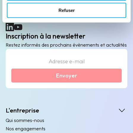
B2B de data marketing, gestion des risques
Refuser
client/fournisseur et conformité.
(nouvelle fenêtre)
(nouvelle fenêtre)
Inscription à la newsletter
Restez informés des prochains évènements et actualités
Envoyer
L'entreprise
Qui sommes-nous
Nos engagements