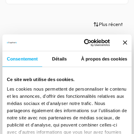
Plus récent
Article
Consentement
Détails
À propos des cookies
Le KYC collaboratif : un vrai
levier d’optimisation ?
Ce site web utilise des cookies.
28 octobre 2020
Compliance
Les cookies nous permettent de personnaliser le contenu
Les initiatives se sont succédées ces
et les annonces, d'offrir des fonctionnalités relatives aux
dernières années pour proposer des
médias sociaux et d'analyser notre trafic. Nous
alternatives aux moyens traditionnels
partageons également des informations sur l'utilisation de
utilisés par les acteurs financiers pour
notre site avec nos partenaires de médias sociaux, de
répondre aux obligations de
publicité et d'analyse, qui peuvent combiner celles-ci
avec d'autres informations que vous leur avez fournies