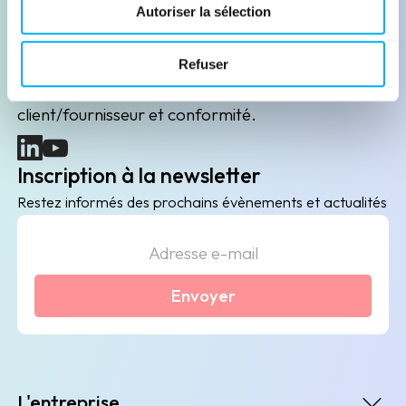
Leader de l'information sur les entreprises depuis
Autoriser la sélection
plus de 130 ans, ELLISPHERE accompagne les
acteurs économiques dans leurs problématiques
Refuser
B2B de data marketing, gestion des risques
client/fournisseur et conformité.
(nouvelle fenêtre)
(nouvelle fenêtre)
Inscription à la newsletter
Restez informés des prochains évènements et actualités
Envoyer
L'entreprise