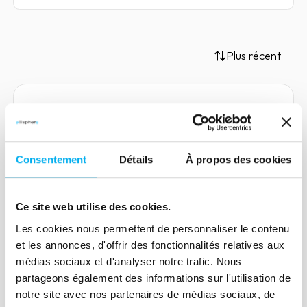
Plus récent
Article
« L’IA va bientôt devenir aussi
Consentement
Détails
À propos des cookies
invisible que l’électricité. »
28 octobre 2020
Risk management
Ce site web utilise des cookies.
Christophe Goudet, data-scientist chez
Ellisphere nous explique le rôle de la
Les cookies nous permettent de personnaliser le contenu
et les annonces, d'offrir des fonctionnalités relatives aux
data-science et de l'IA aujourd’hui et les
médias sociaux et d'analyser notre trafic. Nous
évolutions auxquelles va devoir faire
partageons également des informations sur l'utilisation de
face le métier.
notre site avec nos partenaires de médias sociaux, de