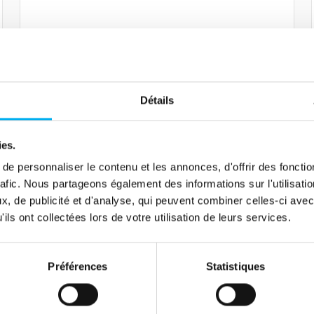
Lire la suite
Détails
Article
IA et data, vers plus de
ies.
responsabilité…
e personnaliser le contenu et les annonces, d'offrir des fonctio
11 mars 2021
Risk management
rafic. Nous partageons également des informations sur l'utilisati
La donnée et l'IA sont devenues en l'espace
, de publicité et d'analyse, qui peuvent combiner celles-ci avec
de quelques décennies omniprésentes dans
ils ont collectées lors de votre utilisation de leurs services.
notre quotidien, mais comment évoluer vers
une utilisation éthique et responsable de la
Préférences
Statistiques
data ?
Lire la suite