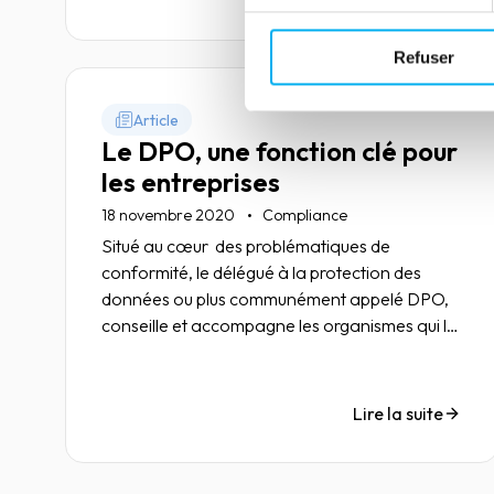
reconnue comme une organisation data
confident.
Refuser
Article
Le DPO, une fonction clé pour
les entreprises
18 novembre 2020
Compliance
Situé au cœur des problématiques de
conformité, le délégué à la protection des
données ou plus communément appelé DPO,
conseille et accompagne les organismes qui le
désignent dans leur conformité. Discussion
avec Moussa Daim, DPO chez Ellisphere.
Lire la suite