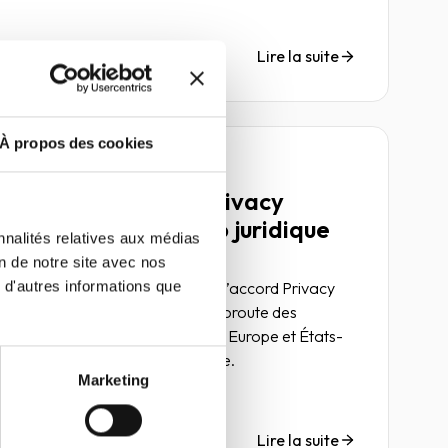
Lire la suite
À propos des cookies
Article
Invalidation du Privacy
Shield : l’imbroglio juridique
nnalités relatives aux médias
15 février 2021
Compliance
on de notre site avec nos
L’arrêt Schrems II a invalidé l’accord Privacy
 d'autres informations que
Shield, qui permettait à l’autoroute des
transferts de données entre Europe et États-
Unis de fonctionner. Analyse.
Marketing
Lire la suite