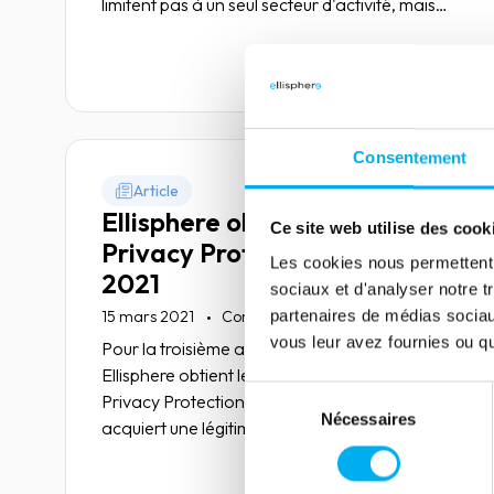
limitent pas à un seul secteur d'activité, mais
touchent presque toutes les strates de
l'économie, ainsi que de nombreux métiers.
Lire la suite
Bilan 5 ans après l'avènement de cette
règlementation.
Consentement
Article
Ellisphere obtient le label
Ce site web utilise des cook
Privacy Protection – Pact
Les cookies nous permettent d
2021
sociaux et d'analyser notre t
partenaires de médias sociaux
15 mars 2021
Compliance
vous leur avez fournies ou qu'
Pour la troisième année consécutive,
Ellisphere obtient le label professionnel
Sélection
Privacy Protection – Pact. Par ce biais, elle
Nécessaires
du
acquiert une légitimité renforcée en matière de
consentement
respect et sécurisation des données
personnelles et affirme sa volonté d’être
Lire la suite