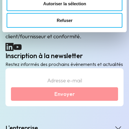
Leader de l'information sur les entreprises depuis
Autoriser la sélection
plus de 130 ans, ELLISPHERE accompagne les
acteurs économiques dans leurs problématiques
Refuser
B2B de data marketing, gestion des risques
client/fournisseur et conformité.
(nouvelle fenêtre)
(nouvelle fenêtre)
Inscription à la newsletter
Restez informés des prochains évènements et actualités
Envoyer
L'entreprise