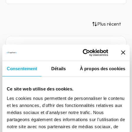
Plus récent
Article
Délais de règlement
Consentement
Détails
À propos des cookies
fournisseurs, un KPI flexible et
polyvalent
Ce site web utilise des cookies.
16 novembre 2020
Risk management
Les cookies nous permettent de personnaliser le contenu
Le délai de paiements fournisseurs est un
et les annonces, d'offrir des fonctionnalités relatives aux
KPI utilisé au sein des entreprises par
médias sociaux et d'analyser notre trafic. Nous
plusieurs directions. Utilisé pour
partageons également des informations sur l'utilisation de
différents usages, il s'impose comme un
notre site avec nos partenaires de médias sociaux, de