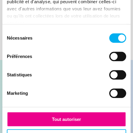
KPI flexible et polyvalent en phase avec
publicité et d'analyse, qui peuvent combiner celles-ci
de nombreux enjeux du monde
avec d'autres informations que vous leur avez fournies
Lire la suite
ou qu'ils ont collectées lors de votre utilisation de leurs
économique actuel.
services.
Sélection
Nécessaires
du
consentement
Préférences
Statistiques
Marketing
Contacter nos experts
Demander une démonstration
Tout autoriser