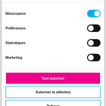
services.
Sélection
Nécessaires
du
Article
consentement
Le rôle des procédures de
Préférences
recouvrement dans le cycle
«order to cash»
Statistiques
16 décembre 2020
Risk management
Les impayés constituent l’une des
Marketing
principales causes de défaillance des
entreprises. Selon l'ANCR, syndicat
national des cabinets de recouvrement
Tout autoriser
de créances et de renseignements
commerciaux, les créances impayées
Lire la suite
Autoriser la sélection
représentent 56 milliards d’euros en
France.
Refuser