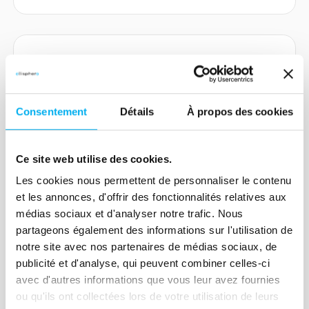
Article
QUIZ : Qu'est-ce que la
Consentement
Détails
À propos des cookies
liquidation judiciaire ?
22 novembre 2021
Risk management
Ce site web utilise des cookies.
Richard Cassonnet et Jean-Luc Boisnon
vous propose un nouveau quiz sur la
Les cookies nous permettent de personnaliser le contenu
et les annonces, d'offrir des fonctionnalités relatives aux
liquidation judiciaire. Quand intervient-
médias sociaux et d'analyser notre trafic. Nous
elle ? Qui est concerné ? Venez tester
partageons également des informations sur l'utilisation de
vos connaissances.
notre site avec nos partenaires de médias sociaux, de
Lire la suite
publicité et d'analyse, qui peuvent combiner celles-ci
avec d'autres informations que vous leur avez fournies
ou qu'ils ont collectées lors de votre utilisation de leurs