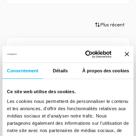
Plus récent
Article
Sapin 2 : décryptage des
Consentement
Détails
À propos des cookies
recommandations définitives
de l’AFA
Ce site web utilise des cookies.
16 novembre 2020
Compliance
Les cookies nous permettent de personnaliser le contenu
Zoom sur les recommandations
et les annonces, d'offrir des fonctionnalités relatives aux
définitives de l'AFA en matière de
médias sociaux et d'analyser notre trafic. Nous
transparence, de lutte contre la
partageons également des informations sur l'utilisation de
corruption et de modernisation de la vie
notre site avec nos partenaires de médias sociaux, de