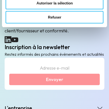
Leader de l'information sur les entreprises depuis
Autoriser la sélection
plus de 130 ans, ELLISPHERE accompagne les
acteurs économiques dans leurs problématiques
Refuser
B2B de data marketing, gestion des risques
client/fournisseur et conformité.
(nouvelle fenêtre)
(nouvelle fenêtre)
Inscription à la newsletter
Restez informés des prochains évènements et actualités
Envoyer
L'entreprise