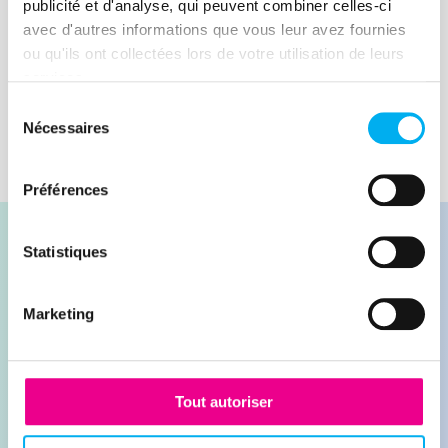
économique.
publicité et d'analyse, qui peuvent combiner celles-ci
avec d'autres informations que vous leur avez fournies
Lire la suite
ou qu'ils ont collectées lors de votre utilisation de leurs
services.
Sélection
Nécessaires
du
consentement
Préférences
Statistiques
Marketing
Contacter nos experts
Demander une démonstration
Tout autoriser