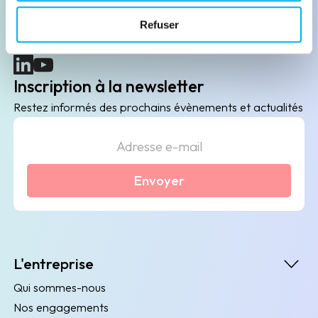
B2B de data marketing, gestion des risques
Refuser
client/fournisseur et conformité.
(nouvelle fenêtre)
(nouvelle fenêtre)
Inscription à la newsletter
Restez informés des prochains évènements et actualités
Envoyer
L'entreprise
Qui sommes-nous
Nos engagements