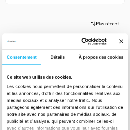
Plus récent
Article
Consentement
Détails
À propos des cookies
INES CRM et Ellisphere, un
partenariat gagnant
Ce site web utilise des cookies.
16 novembre 2020
Marketing & Sales
Les cookies nous permettent de personnaliser le contenu
Depuis de nombreuses années,
et les annonces, d'offrir des fonctionnalités relatives aux
Ellisphere est partenaire de l’éditeur
médias sociaux et d'analyser notre trafic. Nous
français INES CRM spécialisé dans les
partageons également des informations sur l'utilisation de
solutions CRM en mode Cloud. Zoom sur
notre site avec nos partenaires de médias sociaux, de
ce partenariat.
publicité et d'analyse, qui peuvent combiner celles-ci
avec d'autres informations que vous leur avez fournies