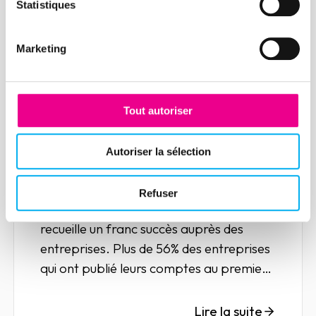
Statistiques
Marketing
Article
Tout autoriser
La confidentialité des
comptes plébiscitée par les
Autoriser la sélection
entreprises
16 novembre 2020
Risk management
Refuser
La confidentialité des comptes annuels
recueille un franc succès auprès des
entreprises. Plus de 56% des entreprises
qui ont publié leurs comptes au premier
trimestre ont opté pour cette possibilité.
Lire la suite