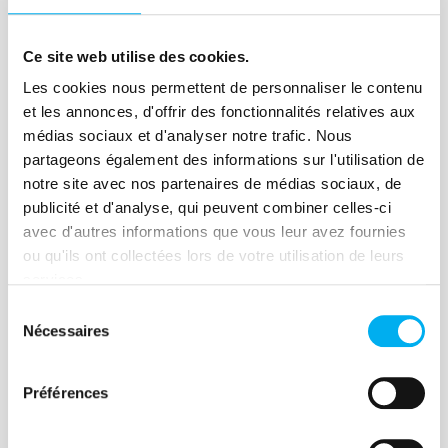
Lire la suite
Ce site web utilise des cookies.
Les cookies nous permettent de personnaliser le contenu
et les annonces, d'offrir des fonctionnalités relatives aux
Article
médias sociaux et d'analyser notre trafic. Nous
partageons également des informations sur l'utilisation de
La modélisation du risque,
notre site avec nos partenaires de médias sociaux, de
l’outil nécessaire à la prise de
publicité et d'analyse, qui peuvent combiner celles-ci
décision et à la performance
avec d'autres informations que vous leur avez fournies
ou qu'ils ont collectées lors de votre utilisation de leurs
17 novembre 2020
Risk management
services.
Alors que le nombre de données à
Sélection
analyser ne cesse de s'accroître pour les
Nécessaires
du
entreprises, la modélisation du risque
consentement
reste l'outil indispensable des crédit
Préférences
managers pour gérer leur prise de
décisions et leur performance.
Lire la suite