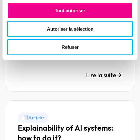
05 janvier 2021
Marketing & Sales
Tout autoriser
More and more companies are using
Business Intelligence (BI) tools to carry
Autoriser la sélection
out their market research and thus carry
out more relevant marketing and
Refuser
commercial actions.
Lire la suite
Article
Explainability of AI systems:
how to do it?