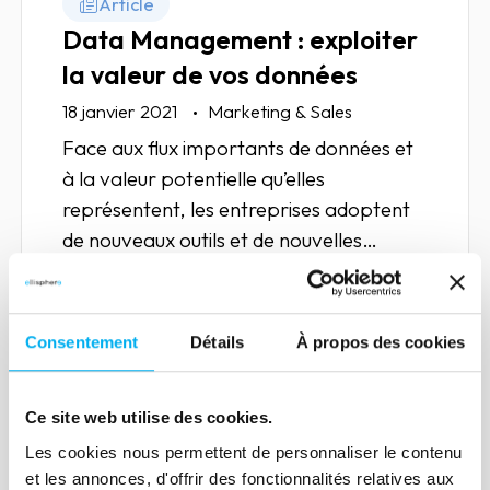
Article
Data Management : exploiter
la valeur de vos données
18 janvier 2021
Marketing & Sales
Face aux flux importants de données et
à la valeur potentielle qu’elles
représentent, les entreprises adoptent
de nouveaux outils et de nouvelles
pratiques pour exploiter ces
informations. C’est ce qu’on appelle le
Lire la suite
Data Management.
Consentement
Détails
À propos des cookies
Ce site web utilise des cookies.
Les cookies nous permettent de personnaliser le contenu
Article
et les annonces, d'offrir des fonctionnalités relatives aux