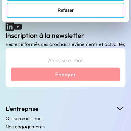
B2B de data marketing, gestion des risques
Refuser
client/fournisseur et conformité.
(nouvelle fenêtre)
(nouvelle fenêtre)
Inscription à la newsletter
Restez informés des prochains évènements et actualités
Envoyer
L'entreprise
Qui sommes-nous
Nos engagements