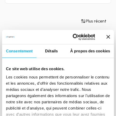
Plus récent
Article
Consentement
Détails
À propos des cookies
Devoir de vigilance : l'éveil de
la conscience collective
Ce site web utilise des cookies.
16 novembre 2020
Compliance
Les cookies nous permettent de personnaliser le contenu
De plus en plus d’organisations non
et les annonces, d'offrir des fonctionnalités relatives aux
gouvernementales saisissent les
médias sociaux et d'analyser notre trafic. Nous
tribunaux pour demander des comptes
partageons également des informations sur l'utilisation de
aux Institutions Financières et aux états
notre site avec nos partenaires de médias sociaux, de
en matière de conformité.
publicité et d'analyse, qui peuvent combiner celles-ci
avec d'autres informations que vous leur avez fournies