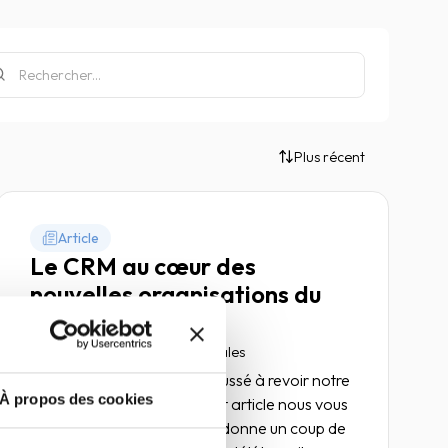
Plus récent
Article
Le CRM au cœur des
nouvelles organisations du
travail
02 juin 2021
Marketing & Sales
La crise sanitaire nous a poussé à revoir notre
À propos des cookies
façon de travailler. Dans cet article nous vous
expliquons en quoi un CRM donne un coup de