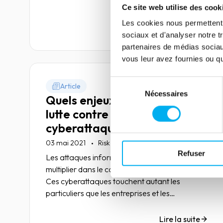
Ce site web utilise des cook
Les cookies nous permettent d
Lire la suite
sociaux et d'analyser notre t
partenaires de médias sociaux
vous leur avez fournies ou qu'
Sélection
Article
Nécessaires
du
Quels enjeux autour de la
consentement
lutte contre les
cyberattaques ?
03 mai 2021
Risk management
Refuser
Les attaques informatiques ne cessent de se
multiplier dans le contexte de la crise sanitaire.
Ces cyberattaques touchent autant les
particuliers que les entreprises et les
administrations. Zoom sur un phénomène qui
ne cesse de s'amplifier.
Lire la suite