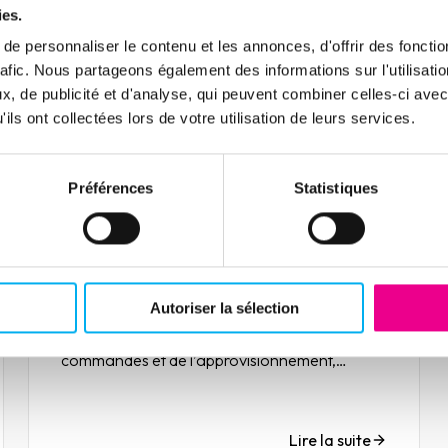
matière de RSE... Entretien avec Valérie Attia,
ies.
présidente d'Ellisphere, sur les enjeux
e personnaliser le contenu et les annonces, d'offrir des fonctio
d'aujourd'hui et de demain en BtoB.
Lire la suite
rafic. Nous partageons également des informations sur l'utilisati
, de publicité et d'analyse, qui peuvent combiner celles-ci avec
ils ont collectées lors de votre utilisation de leurs services.
Article
Préférences
Statistiques
Entreprises : comment gérer
la crise ?
17 novembre 2020
Risk management
Depuis de nombreuses semaines, les
Autoriser la sélection
conséquences du coronavirus se font sentir
sur l’économie mondiale. Baisse des
commandes et de l’approvisionnement,
ralentissement, voire suspension des activités,
des répercutions qui peuvent s’avérer risquées
pour la pérennité des entreprises.
Lire la suite