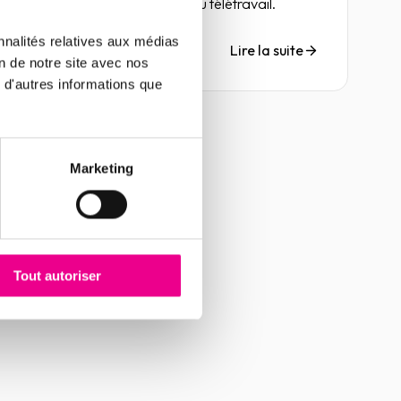
pouce dans l'organisation du télétravail.
nnalités relatives aux médias
Lire la suite
on de notre site avec nos
 d'autres informations que
Marketing
Tout autoriser