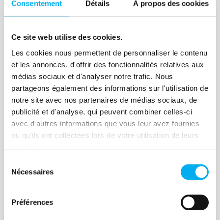
default exists, companies have to put in
Consentement
Détails
À propos des cookies
place solutions to sustain their business
Lire la suite
and secure their supplier credit.
Ce site web utilise des cookies.
Les cookies nous permettent de personnaliser le contenu
et les annonces, d'offrir des fonctionnalités relatives aux
médias sociaux et d'analyser notre trafic. Nous
Article
partageons également des informations sur l'utilisation de
Gérer son cash c’est bien,
notre site avec nos partenaires de médias sociaux, de
publicité et d'analyse, qui peuvent combiner celles-ci
mais attention au crédit
avec d'autres informations que vous leur avez fournies
fournisseur !
ou qu'ils ont collectées lors de votre utilisation de leurs
services.
17 novembre 2020
Risk management
Sélection
Selon une récente étude de la Banque de
Nécessaires
du
France, près de 35% des entreprises ont
consentement
subi un retard de paiement entre 2014-
Préférences
2017. Si le risque de défaillance existe,