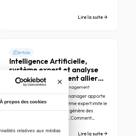
Lire la suite
Article
Intelligence Artificielle,
système expert et analyse
humaine... Comment allier
ces trois éléments dans la
08 décembre 2022
Risk management
décision de crédit ?
Dans son analyse, le credit manager apporte
À propos des cookies
expertise et intuition ; le système expert imite le
raisonnement humain et l’IA génère des
scores statistiques prédictifs. Comment
positionner tous ces éléments dans les
nnalités relatives aux médias
décisions de crédit de plus en plus
Lire la suite