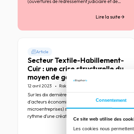
(ouvertures de redressement judiciaire et de
liquidations judiciaire directe) selon les
territoires français, illustrant ainsi une France à
Lire la suite
plusieurs vitesses.
Article
Secteur Textile-Habillement-
Cuir : une crise structurelle du
moyen de gamme se
confirme
12 avril 2023
Risk management
Sur les dix dernières années, le nombre
Consentement
d'acteurs économiques (hors
microentreprises) s’est à peine maintenu, au
rythme d’une création pour une disparition .
Ce site web utilise des cook
Les cookies nous permettent d
Lire la suite