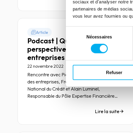
sociaux et d'analyser notre t
partenaires de médias sociaux
vous leur avez fournies ou qu'
Sélection
Article
Nécessaires
du
Podcast | Quelles
consentement
perspectives pour les
entreprises françaises ?
22 novembre 2022
Risk management
Refuser
Rencontre avec Pierre Pelouzet, médiateur
des entreprises, Frederic Visnovsky, Médiateur
National du Crédit et Alain Luminel,
Responsable du Pôle Expertise Financière
chez Ellisphere pour aborder les enjeux à venir
pour les entreprises.
Lire la suite