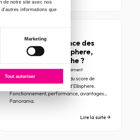
on de notre site avec nos
automatisées ?
 d'autres informations que
Article
Marketing
Score de défaillance des
entreprises d’Ellisphere,
comment ça marche ?
11 janvier 2022
Risk management
Tout autoriser
Retour sur la méthodologie du score de
défaillance des entreprises d’Ellisphere.
Fonctionnement, performance, avantages…
Panorama.
Lire la suite