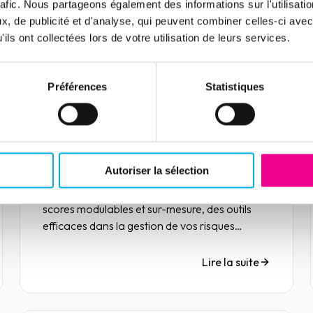
rafic. Nous partageons également des informations sur l'utilisati
, de publicité et d'analyse, qui peuvent combiner celles-ci avec
ils ont collectées lors de votre utilisation de leurs services.
Article
Préférences
Statistiques
Scoring : des méthodologies
adaptées à vos enjeux de
gestion des risques
07 avril 2022
Risk management
Autoriser la sélection
Zoom avec Dinojan Karthigesu, data scientist
chez Ellisphere, sur les méthodologies des
scores modulables et sur-mesure, des outils
efficaces dans la gestion de vos risques
client/fournisseur en BtoB.
Lire la suite