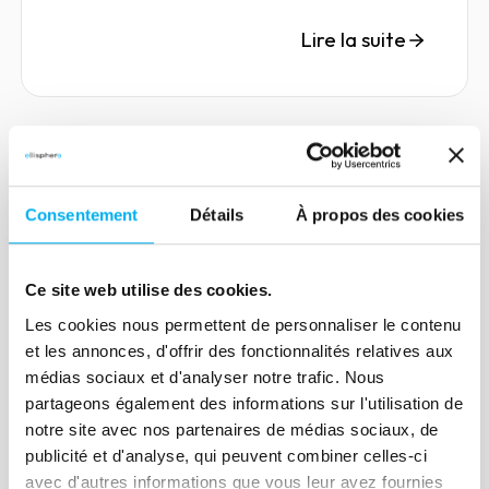
une disparition .
Lire la suite
Article
Consentement
Détails
À propos des cookies
After the crisis, how can credit
risk be managed?
Ce site web utilise des cookies.
04 janvier 2021
Risk management
Les cookies nous permettent de personnaliser le contenu
The management and control of the
et les annonces, d'offrir des fonctionnalités relatives aux
insolvency risk are at the heart of the
médias sociaux et d'analyser notre trafic. Nous
concerns of credit managers, currently
partageons également des informations sur l'utilisation de
in charge of reducing the consequences
notre site avec nos partenaires de médias sociaux, de
of the Covid crisis.
publicité et d'analyse, qui peuvent combiner celles-ci
avec d'autres informations que vous leur avez fournies