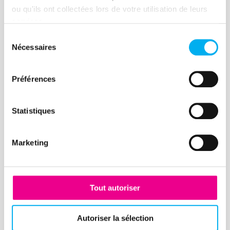
Lire la suite
ou qu'ils ont collectées lors de votre utilisation de leurs
services.
Sélection
Nécessaires
du
consentement
Article
Préférences
Après la crise, comment gérer
le risque de crédit ?
Statistiques
17 novembre 2020
Risk management
La gestion et la maîtrise du risque
Marketing
d'insolvabilité sont au cœur des
préoccupations des credit managers, en
charge actuellement de réduire les
Tout autoriser
conséquences de la crise Covid.
Lire la suite
Autoriser la sélection