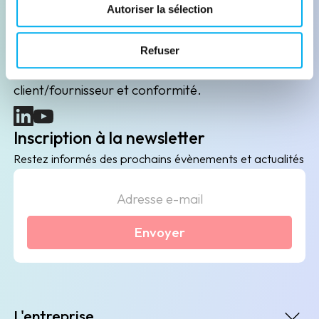
Leader de l'information sur les entreprises depuis
Autoriser la sélection
plus de 130 ans, ELLISPHERE accompagne les
acteurs économiques dans leurs problématiques
Refuser
B2B de data marketing, gestion des risques
client/fournisseur et conformité.
(nouvelle fenêtre)
(nouvelle fenêtre)
Inscription à la newsletter
Restez informés des prochains évènements et actualités
Envoyer
L'entreprise