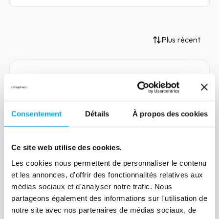
Plus récent
Article
Gestion du risque de crédit :
Consentement
Détails
À propos des cookies
quelle reprise économique
pour les entreprises ?
Ce site web utilise des cookies.
17 novembre 2020
Risk management
Les cookies nous permettent de personnaliser le contenu
Dans le contexte actuel de crise, les
et les annonces, d'offrir des fonctionnalités relatives aux
entreprises doivent redoubler d'efforts
médias sociaux et d'analyser notre trafic. Nous
pour tenir le cap et gérer leur risque de
partageons également des informations sur l'utilisation de
crédit.
notre site avec nos partenaires de médias sociaux, de