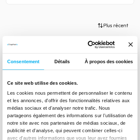
Plus récent
Article
Consentement
Détails
À propos des cookies
L'information financière,
quelles évolutions métier ?
Ce site web utilise des cookies.
17 novembre 2020
Risk management
Les cookies nous permettent de personnaliser le contenu
Au fil des années, la digitalisation des
et les annonces, d'offrir des fonctionnalités relatives aux
métiers, l’avènement du big data et les
médias sociaux et d'analyser notre trafic. Nous
évolutions technologiques ont rebattu
partageons également des informations sur l'utilisation de
les cartes des métiers de l'information
notre site avec nos partenaires de médias sociaux, de
financière.
publicité et d'analyse, qui peuvent combiner celles-ci
avec d'autres informations que vous leur avez fournies