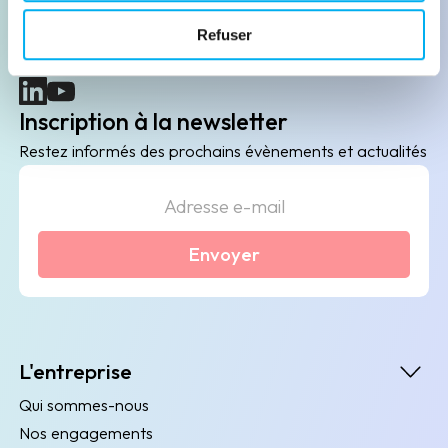
B2B de data marketing, gestion des risques
Refuser
client/fournisseur et conformité.
(nouvelle fenêtre)
(nouvelle fenêtre)
Inscription à la newsletter
Restez informés des prochains évènements et actualités
Envoyer
L'entreprise
Qui sommes-nous
Nos engagements