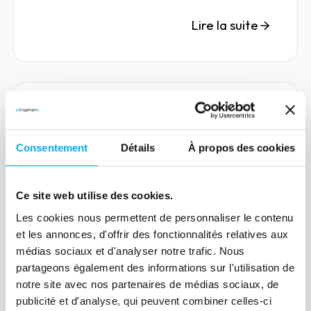
opérations. Parmi eux, le dirigeant
statutaire joue un rôle central. Il est
Lire la suite
nommé par les statuts de l’entreprise et
assume des responsabilités essentielles,
tant sur le plan opérationnel que
juridique.
Article
Les liens capitalistiques : un
Consentement
Détails
À propos des cookies
levier essentiel dans la filière
aéronautique et spatiale
Ce site web utilise des cookies.
21 juin 2023
Compliance
Les cookies nous permettent de personnaliser le contenu
Fleuron de l’industrie française, l’industrie
et les annonces, d'offrir des fonctionnalités relatives aux
aéronautique et spatiale nécessite des
médias sociaux et d'analyser notre trafic. Nous
partageons également des informations sur l'utilisation de
besoins de financement considérables
notre site avec nos partenaires de médias sociaux, de
pour assurer le développement de son
publicité et d'analyse, qui peuvent combiner celles-ci