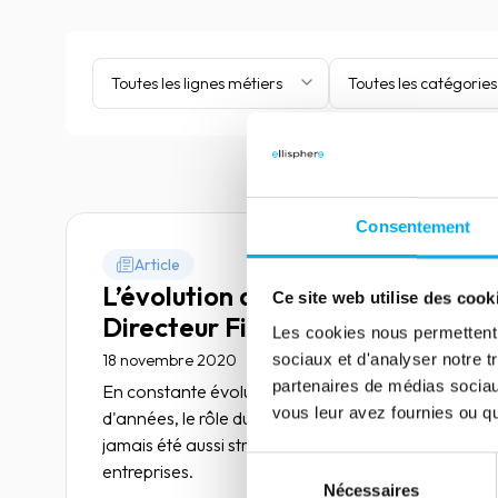
Toutes les lignes métiers
Toutes les catégories
Consentement
Article
L’évolution du rôle du
Ce site web utilise des cook
Directeur Financier
Les cookies nous permettent d
sociaux et d'analyser notre t
18 novembre 2020
Risk management
partenaires de médias sociaux
En constante évolution depuis une vingtaine
vous leur avez fournies ou qu'
d'années, le rôle du Directeur Financier n'a
jamais été aussi stratégique pour les grandes
Sélection
entreprises.
Nécessaires
du