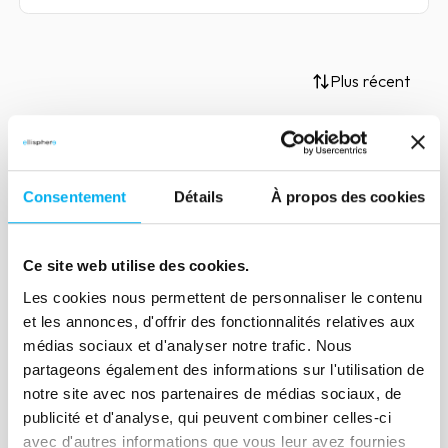
Plus récent
Article
Consentement
Détails
À propos des cookies
Fake news et credit
management
Ce site web utilise des cookies.
18 novembre 2020
Risk management
Les cookies nous permettent de personnaliser le contenu
Points essentiels de l'utilisation des
et les annonces, d'offrir des fonctionnalités relatives aux
informations sur internet par le crédit
médias sociaux et d'analyser notre trafic. Nous
manager : l'analyse et le sens critique
partageons également des informations sur l'utilisation de
raisonné.
notre site avec nos partenaires de médias sociaux, de
publicité et d'analyse, qui peuvent combiner celles-ci
avec d'autres informations que vous leur avez fournies