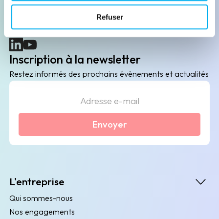
B2B de data marketing, gestion des risques
Refuser
client/fournisseur et conformité.
(nouvelle fenêtre)
(nouvelle fenêtre)
Inscription à la newsletter
Restez informés des prochains évènements et actualités
Envoyer
L'entreprise
Qui sommes-nous
Nos engagements