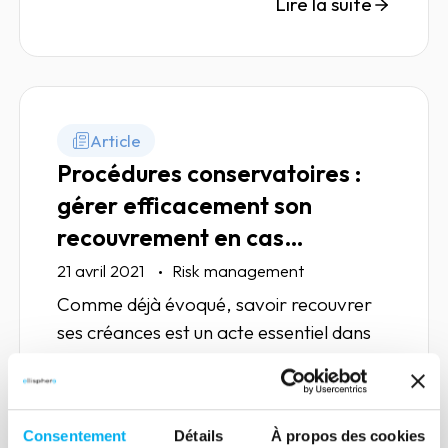
Lire la suite
Article
Procédures conservatoires :
gérer efficacement son
recouvrement en cas
d’urgence
21 avril 2021
Risk management
Comme déjà évoqué, savoir recouvrer
ses créances est un acte essentiel dans
une entreprise afin de sauvegarder sa
trésorerie et préserver ses marges.
Consentement
Détails
À propos des cookies