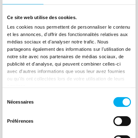
Lire la suite
Ce site web utilise des cookies.
Les cookies nous permettent de personnaliser le contenu
et les annonces, d'offrir des fonctionnalités relatives aux
Article
médias sociaux et d'analyser notre trafic. Nous
partageons également des informations sur l'utilisation de
Recouvrement de créances
notre site avec nos partenaires de médias sociaux, de
BtoB : les procédures de
publicité et d'analyse, qui peuvent combiner celles-ci
recouvrement judiciaire
avec d'autres informations que vous leur avez fournies
ou qu'ils ont collectées lors de votre utilisation de leurs
12 février 2021
Risk management
services.
Après avoir abordé le rôle des
Sélection
procédures de recouvrement dans le
Nécessaires
du
cycle «order to cash», nous nous
consentement
intéressons cette fois aux procédures de
Préférences
recouvrement judiciaire.
Lire la suite