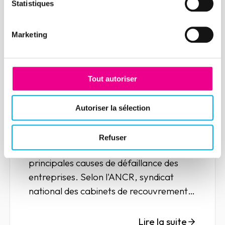
Statistiques
Marketing
Article
Tout autoriser
Le rôle des procédures de
recouvrement dans le cycle
Autoriser la sélection
«order to cash»
16 décembre 2020
Risk management
Refuser
Les impayés constituent l’une des
principales causes de défaillance des
entreprises. Selon l'ANCR, syndicat
national des cabinets de recouvrement
de créances et de renseignements
commerciaux, les créances impayées
Lire la suite