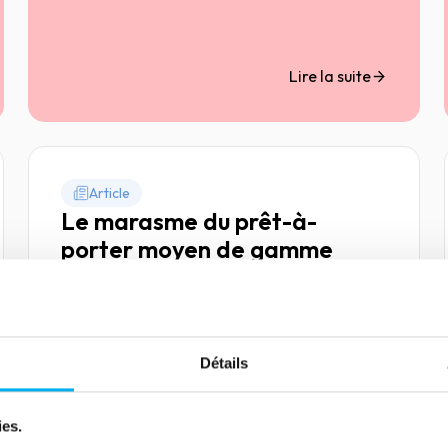
d'éléments qui continuent d'insuffler un climat
d'incertitude, peu propice au bon
développement des relations d'affaires.
Résultats fin 2025 : +7,3% de défaillances
Lire la suite
d'entreprise dans l'Hexagone, et 19,5% dans
les DROM.
Article
Le marasme du prêt-à-
porter moyen de gamme
07 mars 2023
Risk management
Déboires successifs de Camaïeu, Kookaï,
Pimkie en passant par Go Sport ou encore
André, San Marina… Comment en est-on
Détails
arrivé à cette situation ?
ies.