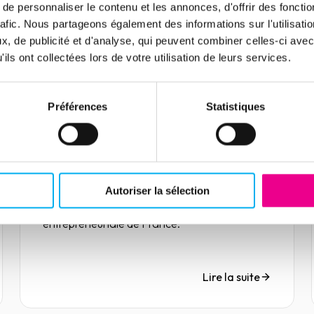
e personnaliser le contenu et les annonces, d'offrir des fonctio
Lire la suite
rafic. Nous partageons également des informations sur l'utilisati
, de publicité et d'analyse, qui peuvent combiner celles-ci avec
ils ont collectées lors de votre utilisation de leurs services.
Article
Focus régional : la Nouvelle-
Préférences
Statistiques
Aquitaine, 1ère région
agricole et forestière de
France
13 juillet 2022
Risk management
Découvrez notre focus régional sur la région
Autoriser la sélection
Nouvelle-Aquitaine, 5ème région
entrepreneuriale de France.
Lire la suite