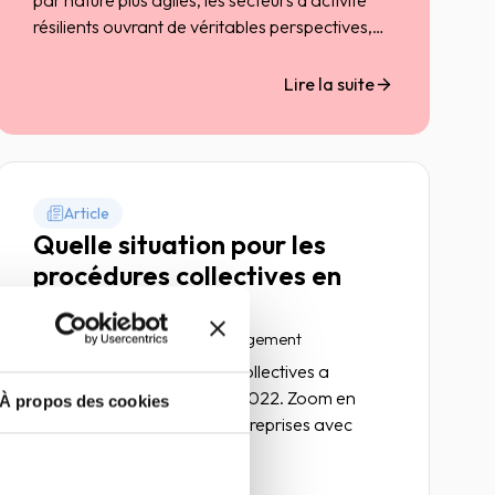
par nature plus agiles, les secteurs d'activité
résilients ouvrant de véritables perspectives,
et/ou les écosystèmes régionaux bénéficiant
de politiques de développement économique
Lire la suite
mieux ciblées font la différence. Des éléments
clés pour soutenir les plans de relance.
Article
Quelle situation pour les
procédures collectives en
2022 ?
02 février 2023
Risk management
Le nombre de procédures collectives a
continué de progresser en 2022. Zoom en
À propos des cookies
détail sur la situation des entreprises avec
notre pôle économique.