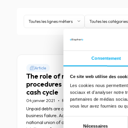
Toutes les lignes métiers
Toutes les catégories
Consentement
Article
The role of recovery
Ce site web utilise des cook
procedures in the order to
Les cookies nous permettent d
cash cycle
sociaux et d'analyser notre t
partenaires de médias sociaux
04 janvier 2021
Risk management
vous leur avez fournies ou qu'
Unpaid debts are one of the main causes of
business failure. According to the ANR, the
Sélection
national union of debt collection and business
Nécessaires
du