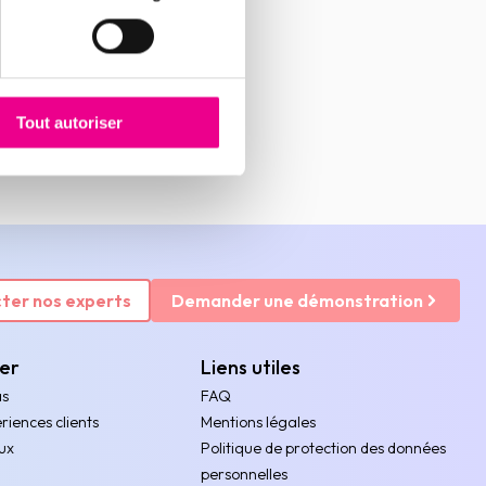
Tout autoriser
ter nos experts
Demander une démonstration
rer
Liens utiles
as
FAQ
riences clients
Mentions légales
ux
Politique de protection des données
personnelles