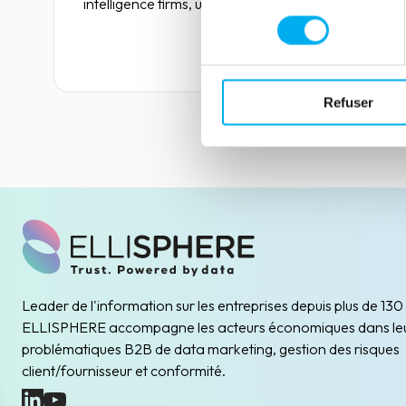
intelligence firms, unpaid debts represent 56
consentement
billion euros in France.
Lire la suite
Refuser
Leader de l'information sur les entreprises depuis plus de 130
ELLISPHERE accompagne les acteurs économiques dans le
problématiques B2B de data marketing, gestion des risques
client/fournisseur et conformité.
(nouvelle fenêtre)
(nouvelle fenêtre)