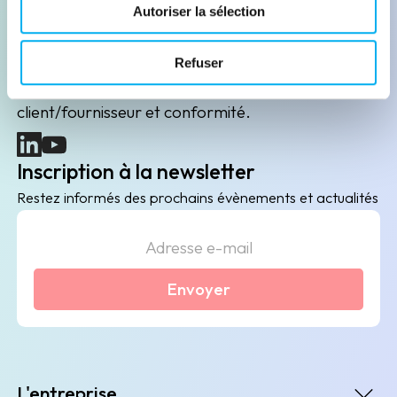
Leader de l'information sur les entreprises depuis
Autoriser la sélection
plus de 130 ans, ELLISPHERE accompagne les
acteurs économiques dans leurs problématiques
Refuser
B2B de data marketing, gestion des risques
client/fournisseur et conformité.
(nouvelle fenêtre)
(nouvelle fenêtre)
Inscription à la newsletter
Restez informés des prochains évènements et actualités
Envoyer
L'entreprise