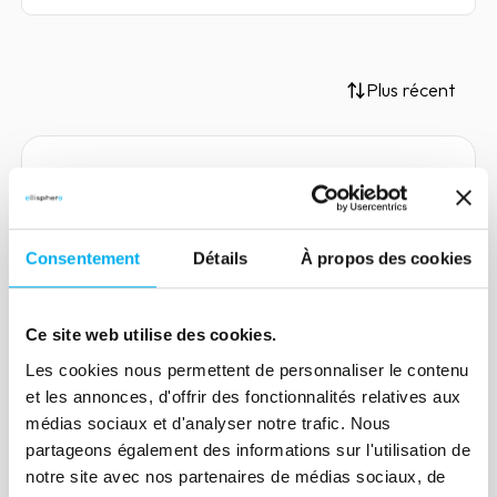
Plus récent
Article
Credit scoring, score,
Consentement
Détails
À propos des cookies
notation, rating... how can
these key concepts of
financial analysis no longer be
Ce site web utilise des cookies.
04 janvier 2021
Risk management
confused?
Les cookies nous permettent de personnaliser le contenu
Financial analysis covers many notions
et les annonces, d'offrir des fonctionnalités relatives aux
that can sometimes lead to confusion.
médias sociaux et d'analyser notre trafic. Nous
Scoring, rating... All of the terms that it
partageons également des informations sur l'utilisation de
is important to know in the context of a
notre site avec nos partenaires de médias sociaux, de