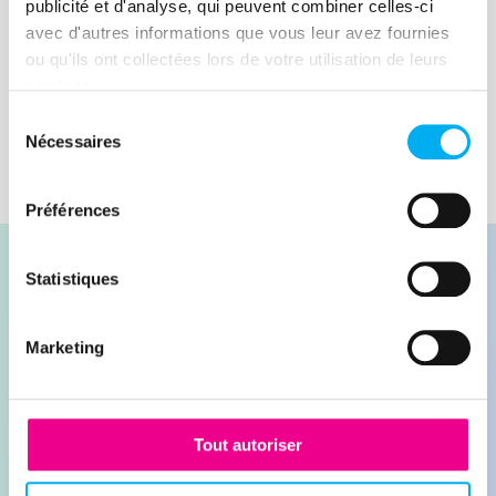
company's financial analysis.
publicité et d'analyse, qui peuvent combiner celles-ci
avec d'autres informations que vous leur avez fournies
Lire la suite
ou qu'ils ont collectées lors de votre utilisation de leurs
services.
Sélection
Nécessaires
du
consentement
Préférences
Statistiques
Marketing
Contacter nos experts
Demander une démonstration
Tout autoriser