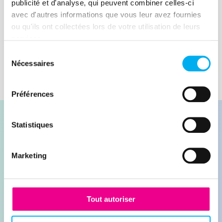
risks.
publicité et d'analyse, qui peuvent combiner celles-ci
avec d'autres informations que vous leur avez fournies
Lire la suite
ou qu'ils ont collectées lors de votre utilisation de leurs
services.
Sélection
Nécessaires
du
consentement
Préférences
Statistiques
Marketing
Contacter nos experts
Demander une démonstration
Tout autoriser