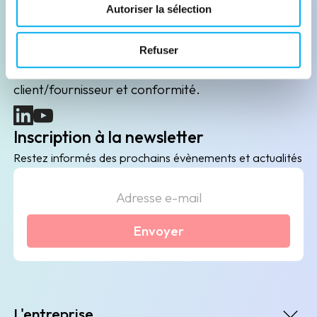
Leader de l'information sur les entreprises depuis
Autoriser la sélection
plus de 130 ans, ELLISPHERE accompagne les
acteurs économiques dans leurs problématiques
Refuser
B2B de data marketing, gestion des risques
client/fournisseur et conformité.
(nouvelle fenêtre)
(nouvelle fenêtre)
Inscription à la newsletter
Restez informés des prochains évènements et actualités
Envoyer
L'entreprise