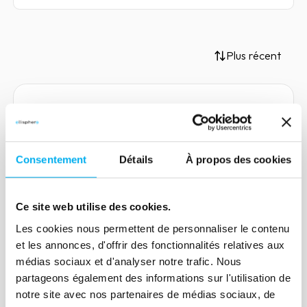
Plus récent
Article
Credit manager: how to make
Consentement
Détails
À propos des cookies
a decision in a complex
environment?
Ce site web utilise des cookies.
04 janvier 2021
Risk management
Les cookies nous permettent de personnaliser le contenu
Any credit manager has been or will be
et les annonces, d'offrir des fonctionnalités relatives aux
confronted at some point in his career,
médias sociaux et d'analyser notre trafic. Nous
making a decision in a complex
partageons également des informations sur l'utilisation de
environment in order to avoid certain
notre site avec nos partenaires de médias sociaux, de