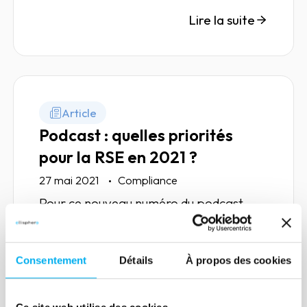
Lire la suite
Article
Podcast : quelles priorités
pour la RSE en 2021 ?
27 mai 2021
Compliance
Pour ce nouveau numéro du podcast
Ellisphere, nous abordons avec nos
invités sur le sujet de la RSE. Bonne
écoute !
Consentement
Détails
À propos des cookies
Lire la suite