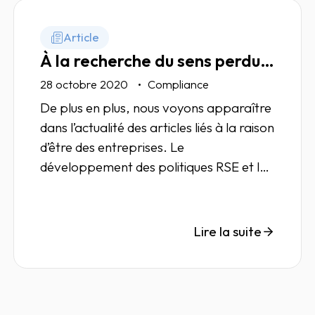
Article
À la recherche du sens perdu…
28 octobre 2020
Compliance
De plus en plus, nous voyons apparaître
dans l’actualité des articles liés à la raison
d’être des entreprises. Le
développement des politiques RSE et les
questions sociétales (environnement,
inclusivité, égalité…) poussent les
marques à refondre leurs stratégies et
Lire la suite
leurs discours pour répondre aux
attentes du consommateur.