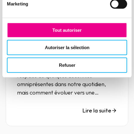
Marketing
Article
Tout autoriser
IA et data, vers plus de
responsabilité…
Autoriser la sélection
11 mars 2021
Risk management
Refuser
La donnée et l'IA sont devenues en
l'espace de quelques décennies
omniprésentes dans notre quotidien,
mais comment évoluer vers une
utilisation éthique et responsable de la
data ?
Lire la suite