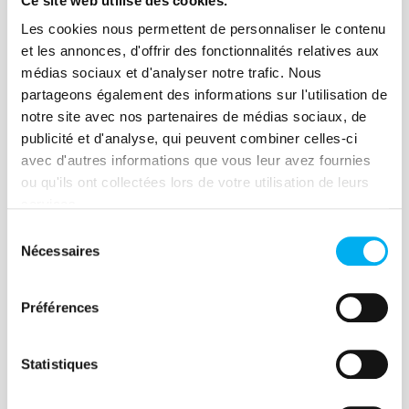
Ce site web utilise des cookies.
Les cookies nous permettent de personnaliser le contenu
et les annonces, d'offrir des fonctionnalités relatives aux
médias sociaux et d'analyser notre trafic. Nous
partageons également des informations sur l'utilisation de
Article
notre site avec nos partenaires de médias sociaux, de
publicité et d'analyse, qui peuvent combiner celles-ci
Ellisphere : au cœur d’un
avec d'autres informations que vous leur avez fournies
traitement éthique de la data
ou qu'ils ont collectées lors de votre utilisation de leurs
services.
18 mars 2021
Risk management
Sélection
La transparence des procédés et la
Nécessaires
du
réalité des actions menées par les
consentement
entreprises et institutions sont devenues
Préférences
des critères essentiels aux yeux des
individus. Zoom sur l'organisation
d'Ellisphere, acteur majeur de la data
Statistiques
Lire la suite
BtoB.