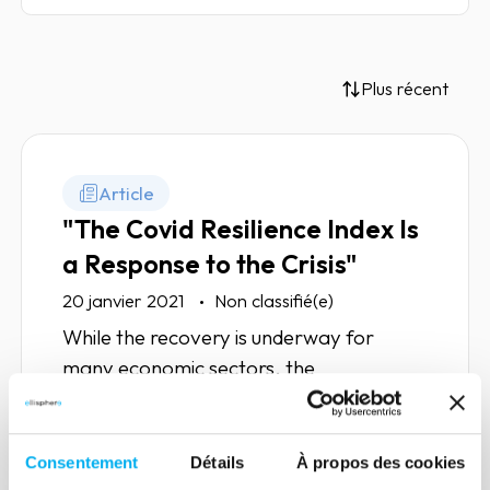
Plus récent
Article
"The Covid Resilience Index Is
a Response to the Crisis"
20 janvier 2021
Non classifié(e)
While the recovery is underway for
many economic sectors, the
expectations of companies are growing
with regard to solutions that can enable
them to ensure the sustainability of their
Consentement
Détails
À propos des cookies