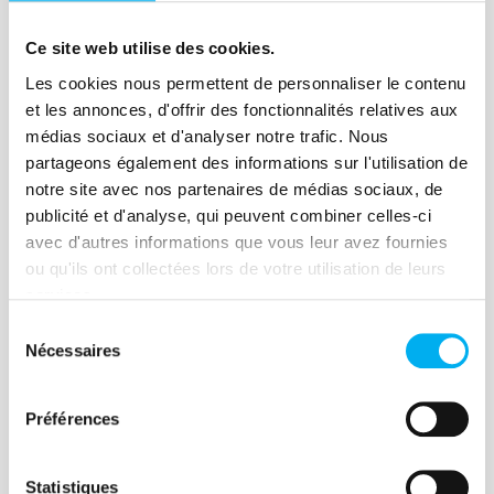
activities. Meeting with Martine Bénier,
Lire la suite
Alain Luminel and Max Jammot,
Ce site web utilise des cookies.
architects of the Covid Resilience Index
Les cookies nous permettent de personnaliser le contenu
of Ellisphere.
et les annonces, d'offrir des fonctionnalités relatives aux
médias sociaux et d'analyser notre trafic. Nous
Article
partageons également des informations sur l'utilisation de
After the crisis, how can credit
notre site avec nos partenaires de médias sociaux, de
publicité et d'analyse, qui peuvent combiner celles-ci
risk be managed?
avec d'autres informations que vous leur avez fournies
04 janvier 2021
Risk management
ou qu'ils ont collectées lors de votre utilisation de leurs
services.
The management and control of the
insolvency risk are at the heart of the
Sélection
Nécessaires
du
concerns of credit managers, currently
consentement
in charge of reducing the consequences
Préférences
of the Covid crisis.
Lire la suite
Statistiques