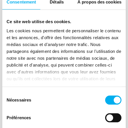
Consentement
Détails
À propos des cookies
Lire la suite
Ce site web utilise des cookies.
Les cookies nous permettent de personnaliser le contenu
et les annonces, d'offrir des fonctionnalités relatives aux
médias sociaux et d'analyser notre trafic. Nous
Article
partageons également des informations sur l'utilisation de
Managing your cash is good,
notre site avec nos partenaires de médias sociaux, de
publicité et d'analyse, qui peuvent combiner celles-ci
but be careful with the credit
avec d'autres informations que vous leur avez fournies
supplier!
ou qu'ils ont collectées lors de votre utilisation de leurs
services.
04 janvier 2021
Risk management
Sélection
According to a recent study by the
Nécessaires
du
Banque de France, almost 35% of
consentement
companies experienced a late payment
Préférences
between 2014-2017. If the risk of