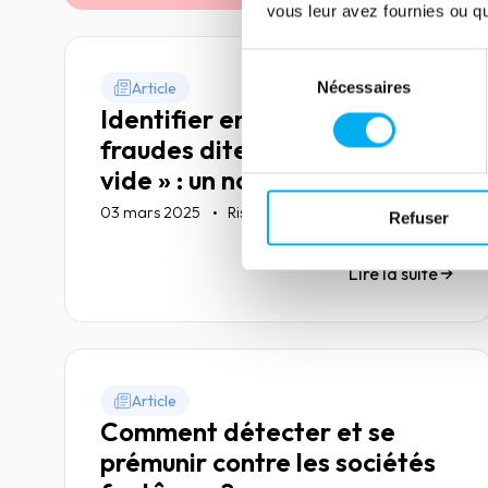
vous leur avez fournies ou qu'
Sélection
Nécessaires
Article
du
Identifier en amont les
consentement
fraudes dites « à la coquille
vide » : un nouvel impératif
pour les entreprises
03 mars 2025
Risk management
Refuser
Lire la suite
Article
Comment détecter et se
prémunir contre les sociétés