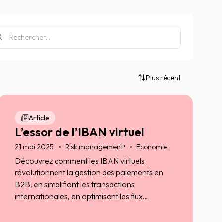
Plus récent
Article
L’essor de l’IBAN virtuel
•
21 mai 2025
Risk management
Economie
Découvrez comment les IBAN virtuels
révolutionnent la gestion des paiements en
B2B, en simplifiant les transactions
internationales, en optimisant les flux
financiers et en renforçant la sécurité des
entreprises.