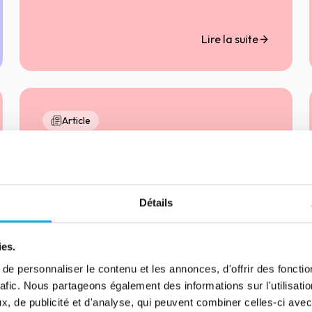
confiance de leurs clients (revenus en forte
croissance), soit par la confiance de leurs
investisseurs (levées de fonds majeures). C’est
Lire la suite
une démarche exigeante, adossée à des
critères économiques rigoureux et des
engagements RSE structurants.
Article
Les défaillances d'entreprise
- Bilan au T1
17 avril 2025
Risk management
Le premier trimestre 2025 révèle une situation
Détails
économique complexe pour les entreprises
françaises. Si les défaillances restent élevées,
ies.
une légère accalmie semble émerger après
une hausse marquée en 2024. Quels sont les
e personnaliser le contenu et les annonces, d'offrir des fonctio
secteurs et régions les plus touchés ? Et
rafic. Nous partageons également des informations sur l'utilisati
Lire la suite
comment les entreprises peuvent-elles
, de publicité et d'analyse, qui peuvent combiner celles-ci avec