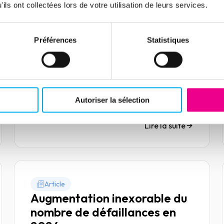
surmonter ces défis ? Voici un tour d’horizon
ils ont collectées lors de votre utilisation de leurs services.
des tendances clés.
Préférences
Statistiques
Article
Les Hauts-de-France, une
région en pleine mutation
économique
12 février 2025
Risk management
Autoriser la sélection
Lire la suite
Article
Augmentation inexorable du
nombre de défaillances en