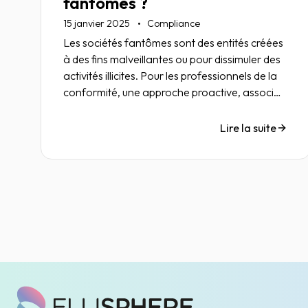
fantômes ?
15 janvier 2025
Compliance
Les sociétés fantômes sont des entités créées
à des fins malveillantes ou pour dissimuler des
activités illicites. Pour les professionnels de la
conformité, une approche proactive, associée
à des contrôles rigoureux et une collaboration
avec des partenaires fiables, est la clé pour
Lire la suite
minimiser les risques.