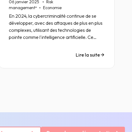
06 janvier 2025
Risk
•
management
Economie
En 2024, la cybercriminalité continue de se
développer, avec des attaques de plus en plus
complexes, utilisant des technologies de
pointe comme l'intelligence artificielle. Ce
phénomène devrait se renforcer en 2025,
exigeant une plus grande vigilance face à des
Lire la suite
menaces toujours plus sophistiquées et des
risques croissants pour les entreprises et les
infrastructures critiques.