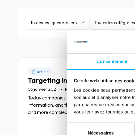
Toutes les lignes métiers
Toutes les catégories
Consentement
Article
Targeting in the Data Age
Ce site web utilise des cook
05 janvier 2021
Marketing & Sales
Les cookies nous permettent d
Today companies collect countless
sociaux et d'analyser notre t
information, and this makes targeting more
partenaires de médias sociaux
and more complex.
vous leur avez fournies ou qu'
Sélection
Lire la suite
Nécessaires
du