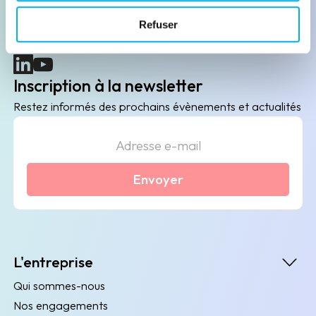
B2B de data marketing, gestion des risques
Refuser
client/fournisseur et conformité.
(nouvelle fenêtre)
(nouvelle fenêtre)
Inscription à la newsletter
Restez informés des prochains évènements et actualités
Envoyer
L'entreprise
Qui sommes-nous
Nos engagements