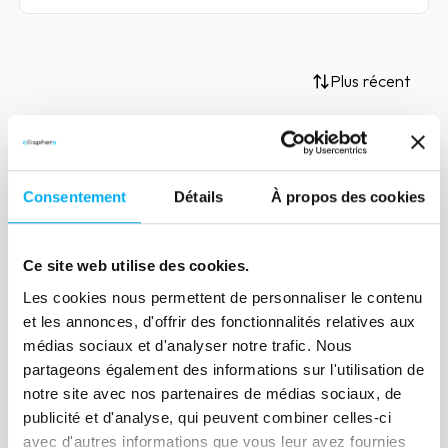
Plus récent
Article
Consentement
Détails
À propos des cookies
Le ciblage à l'ère de la data
18 janvier 2021
Marketing & Sales
Ce site web utilise des cookies.
Aujourd'hui les entreprises collectent un
Les cookies nous permettent de personnaliser le contenu
nombre incalculable d'informations, et
et les annonces, d'offrir des fonctionnalités relatives aux
cela rend le ciblage de plus en plus
médias sociaux et d'analyser notre trafic. Nous
complexe.
partageons également des informations sur l'utilisation de
notre site avec nos partenaires de médias sociaux, de
Lire la suite
publicité et d'analyse, qui peuvent combiner celles-ci
avec d'autres informations que vous leur avez fournies