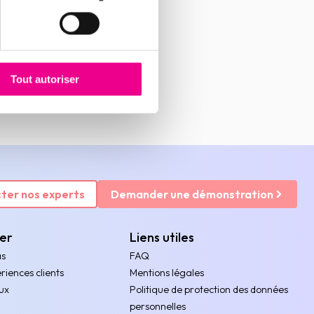
Tout autoriser
ter nos experts
Demander une démonstration
rer
Liens utiles
as
FAQ
riences clients
Mentions légales
ux
Politique de protection des données
personnelles