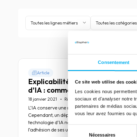
Toutes les lignes métiers
Toutes les catégories
Consentement
Article
Explicabilité des systèmes
Ce site web utilise des cook
d’IA : comment faire ?
Les cookies nous permettent d
sociaux et d'analyser notre t
18 janvier 2021
Risk management
partenaires de médias sociaux
L’IA conserve une réputation de boîte noire.
vous leur avez fournies ou qu'
Cependant, un déploiement réussi d’une
technologie d’IA nécessite la confiance et
Sélection
l’adhésion de ses utilisateurs. Trop souvent, on
Nécessaires
du