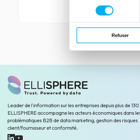
demande aux utilisateurs de faire confiance
consentement
au système sur la base de performances
Lire la suite
globales.
Refuser
Leader de l'information sur les entreprises depuis plus de 130
ELLISPHERE accompagne les acteurs économiques dans le
problématiques B2B de data marketing, gestion des risques
client/fournisseur et conformité.
(nouvelle fenêtre)
(nouvelle fenêtre)