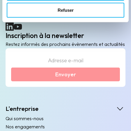
B2B de data marketing, gestion des risques
Refuser
client/fournisseur et conformité.
(nouvelle fenêtre)
(nouvelle fenêtre)
Inscription à la newsletter
Restez informés des prochains évènements et actualités
Envoyer
L'entreprise
Qui sommes-nous
Nos engagements