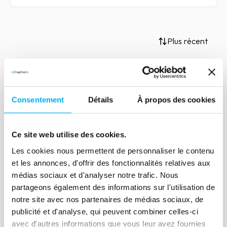
Plus récent
Article
Consentement
Détails
À propos des cookies
Entreprises : vers une
organisation data driven …
Ce site web utilise des cookies.
16 janvier 2021
Marketing & Sales
Les cookies nous permettent de personnaliser le contenu
Les nouvelles technologies d’analyse de
et les annonces, d'offrir des fonctionnalités relatives aux
la donnée posent de nouveaux enjeux et
médias sociaux et d'analyser notre trafic. Nous
offrent de nouvelles perspectives aux
partageons également des informations sur l'utilisation de
entreprises… La révolution de la donnée
notre site avec nos partenaires de médias sociaux, de
est en marche et passe par une
publicité et d'analyse, qui peuvent combiner celles-ci
avec d'autres informations que vous leur avez fournies