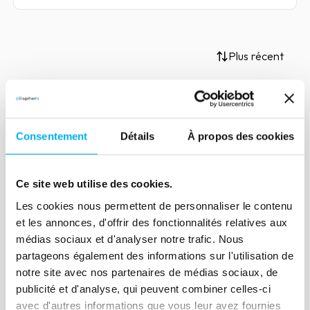
Plus récent
Article
Consentement
Détails
À propos des cookies
Steering the WCR, a necessity
in the growth of business
Ce site web utilise des cookies.
turnover
Les cookies nous permettent de personnaliser le contenu
05 janvier 2021
Risk management
et les annonces, d'offrir des fonctionnalités relatives aux
Piloting the WCR is a necessity in the
médias sociaux et d'analyser notre trafic. Nous
growth of business turnover and in the
partageons également des informations sur l'utilisation de
measure of its financial impact
notre site avec nos partenaires de médias sociaux, de
publicité et d'analyse, qui peuvent combiner celles-ci
avec d'autres informations que vous leur avez fournies