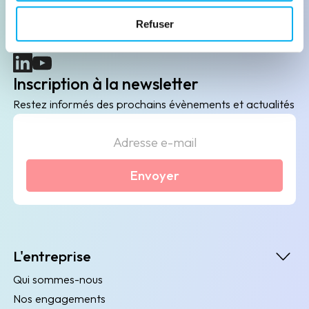
B2B de data marketing, gestion des risques
Refuser
client/fournisseur et conformité.
(nouvelle fenêtre)
(nouvelle fenêtre)
Inscription à la newsletter
Restez informés des prochains évènements et actualités
Envoyer
L'entreprise
Qui sommes-nous
Nos engagements