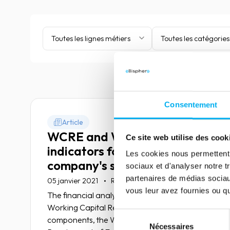
Toutes les lignes métiers
Toutes les catégories
Consentement
Article
WCRE and WCRWE,
Ce site web utilise des cook
indicators for assessing a
Les cookies nous permettent d
company's solvency
sociaux et d'analyser notre t
partenaires de médias sociaux
05 janvier 2021
Risk management
vous leur avez fournies ou qu'
The financial analysis breaks down the
Working Capital Requirement into two
Sélection
components, the Working Capital
Nécessaires
du