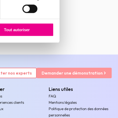
Tout autoriser
ter nos experts
Demander une démonstration
rer
Liens utiles
as
FAQ
riences clients
Mentions légales
ux
Politique de protection des données
personnelles