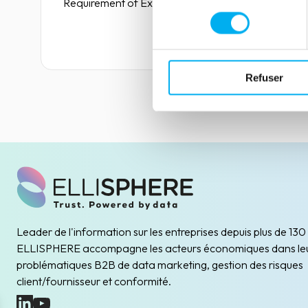
Requirement of Exploitation and the Working
consentement
Capital Requirement without Exploitation .
Zoom in on these two indicators.
Lire la suite
Refuser
Leader de l'information sur les entreprises depuis plus de 130
ELLISPHERE accompagne les acteurs économiques dans le
problématiques B2B de data marketing, gestion des risques
client/fournisseur et conformité.
(nouvelle fenêtre)
(nouvelle fenêtre)