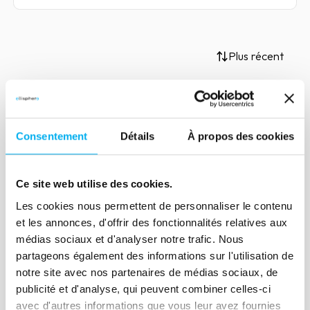
Plus récent
Article
Consentement
Détails
À propos des cookies
"The Covid Resilience Index Is
a Response to the Crisis"
Ce site web utilise des cookies.
20 janvier 2021
Non classifié(e)
Les cookies nous permettent de personnaliser le contenu
While the recovery is underway for
et les annonces, d'offrir des fonctionnalités relatives aux
many economic sectors, the
médias sociaux et d'analyser notre trafic. Nous
expectations of companies are growing
partageons également des informations sur l'utilisation de
with regard to solutions that can enable
notre site avec nos partenaires de médias sociaux, de
them to ensure the sustainability of their
publicité et d'analyse, qui peuvent combiner celles-ci
avec d'autres informations que vous leur avez fournies