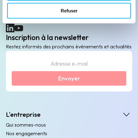
B2B de data marketing, gestion des risques
Refuser
client/fournisseur et conformité.
(nouvelle fenêtre)
(nouvelle fenêtre)
Inscription à la newsletter
Restez informés des prochains évènements et actualités
Envoyer
L'entreprise
Qui sommes-nous
Nos engagements