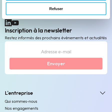
B2B de data marketing, gestion des risques
Refuser
client/fournisseur et conformité.
(nouvelle fenêtre)
(nouvelle fenêtre)
Inscription à la newsletter
Restez informés des prochains évènements et actualités
Envoyer
L'entreprise
Qui sommes-nous
Nos engagements