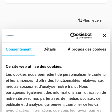
Plus récent
Article
Consentement
Détails
À propos des cookies
Podcast : quels enjeux pour la
compliance en 2021 ?
Ce site web utilise des cookies.
22 février 2021
Compliance
Les cookies nous permettent de personnaliser le contenu
Pour ce nouveau numéro du podcast
et les annonces, d'offrir des fonctionnalités relatives aux
Ellisphere, nous revenons avec nos
médias sociaux et d'analyser notre trafic. Nous
invités sur les enjeux qui attendent la
partageons également des informations sur l'utilisation de
compliance en 2021. Bonne écoute !
notre site avec nos partenaires de médias sociaux, de
publicité et d'analyse, qui peuvent combiner celles-ci
avec d'autres informations que vous leur avez fournies