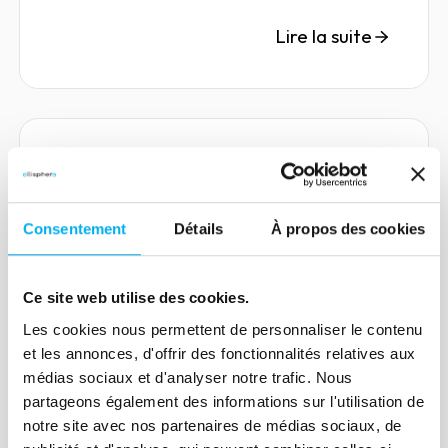
en forte hausse en France
métropolitaine avec +47,7 % sur un an.
Lire la suite
Article
Procédures collectives : une
Consentement
Détails
À propos des cookies
nette remontée à la fin du
premier trimestre
Ce site web utilise des cookies.
27 avril 2022
Risk management
Les cookies nous permettent de personnaliser le contenu
Redressements judiciaires et liquidations
et les annonces, d'offrir des fonctionnalités relatives aux
judiciaires directes, procédures de
médias sociaux et d'analyser notre trafic. Nous
sauvegarde, découvrez notre panorama
partageons également des informations sur l'utilisation de
général à fin mars 2022.
notre site avec nos partenaires de médias sociaux, de