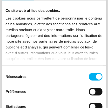
Lire la suite
Ce site web utilise des cookies.
Les cookies nous permettent de personnaliser le contenu
et les annonces, d'offrir des fonctionnalités relatives aux
médias sociaux et d'analyser notre trafic. Nous
Article
partageons également des informations sur l'utilisation de
QUIZ : Qu'est-ce que le
notre site avec nos partenaires de médias sociaux, de
publicité et d'analyse, qui peuvent combiner celles-ci
redressement judiciaire ?
avec d'autres informations que vous leur avez fournies
11 octobre 2021
Risk management
ou qu'ils ont collectées lors de votre utilisation de leurs
services.
Vous souhaitez tout savoir sur le
redressement judiciaire ? Nos experts
Sélection
Nécessaires
du
Richard Cassonnet et Jean-Luc Boisnon
consentement
vous proposent de tester vos
Préférences
connaissances grâce à notre quiz.
Lire la suite
Statistiques