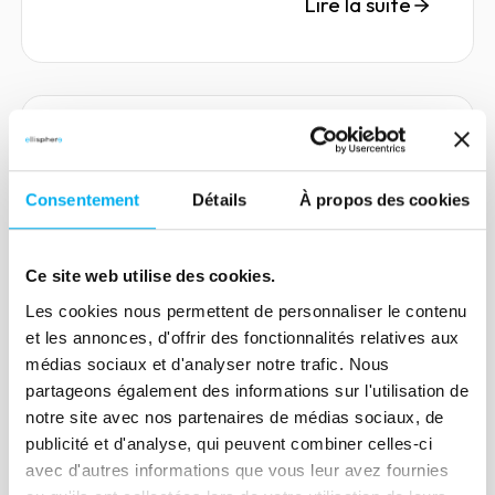
Lire la suite
Article
QUIZ : Qu'est-ce que la
Consentement
Détails
À propos des cookies
liquidation judiciaire ?
22 novembre 2021
Risk management
Ce site web utilise des cookies.
Richard Cassonnet et Jean-Luc Boisnon
Les cookies nous permettent de personnaliser le contenu
vous propose un nouveau quiz sur la
et les annonces, d'offrir des fonctionnalités relatives aux
liquidation judiciaire. Quand intervient-
médias sociaux et d'analyser notre trafic. Nous
elle ? Qui est concerné ? Venez tester
partageons également des informations sur l'utilisation de
notre site avec nos partenaires de médias sociaux, de
vos connaissances.
publicité et d'analyse, qui peuvent combiner celles-ci
Lire la suite
avec d'autres informations que vous leur avez fournies