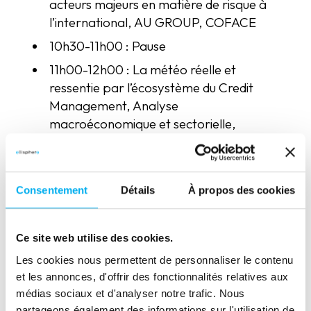
acteurs majeurs en matière de risque à
l’international, AU GROUP, COFACE
10h30-11h00 : Pause
11h00-12h00 : La météo réelle et
ressentie par l’écosystème du Credit
Management, Analyse
macroéconomique et sectorielle,
comportement de paiement et ressenti
des Credit managers, et utilisation de la
data et audits dans la sensibilisation
Consentement
Détails
À propos des cookies
interne avec ELLISPHERE
12h00-12h45 : Focus sur la situation de
l’économie en 2025 et la situation des
Ce site web utilise des cookies.
entreprises par la BANQUE DE FRANCE
Les cookies nous permettent de personnaliser le contenu
et les annonces, d'offrir des fonctionnalités relatives aux
12h45-14h00 : Déjeuner
médias sociaux et d'analyser notre trafic. Nous
14h00-14h45 : La facturation
partageons également des informations sur l'utilisation de