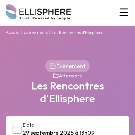
Ou
Accueil
Évènements
Les Rencontres d'Ellisphere
Évènement
Afterwork
Les Rencontres
d'Ellisphere
Date
29 septembre 2025 à 13h09