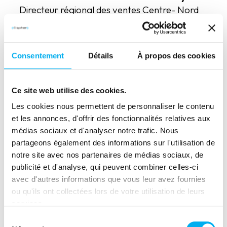
Directeur régional des ventes Centre- Nord
Est
Maxence Lesecq
: Chargé de
Consentement
Détails
À propos des cookies
développement commercial
Ce site web utilise des cookies.
Les cookies nous permettent de personnaliser le contenu
et les annonces, d'offrir des fonctionnalités relatives aux
médias sociaux et d'analyser notre trafic. Nous
partageons également des informations sur l'utilisation de
Partager cet évènement
notre site avec nos partenaires de médias sociaux, de
publicité et d'analyse, qui peuvent combiner celles-ci
(nouvelle fenêtre)
(nouvelle fenêtre)
(nouvelle fenêtre)
(nouvelle fenêtre)
(nouvelle fenêtre)
(nouvelle fenêtre)
(nouvelle fen
avec d'autres informations que vous leur avez fournies
ou qu'ils ont collectées lors de votre utilisation de leurs
services.
Sélection