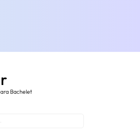
ur
lara Bachelet