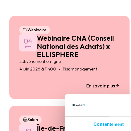
Webinaire
Webinaire CNA (Conseil
04
National des Achats) x
juin
ELLISPHERE
Évènement en ligne
4 juin 2026 à 11h00
Risk management
En savoir plus
Salon
Consentement
Île-de-France – Journée
19