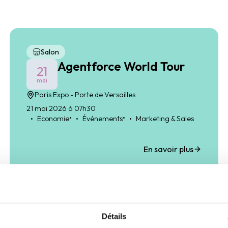
Salon
Agentforce World Tour
21
mai
Paris Expo - Porte de Versailles
21 mai 2026 à 07h30
•
•
Economie
Événements
Marketing & Sales
En savoir plus
Salon
Détails
Tech&fest 2026
04