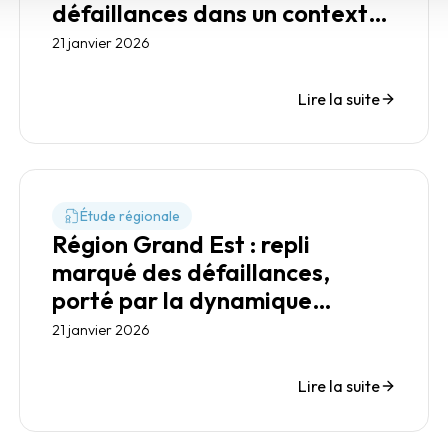
défaillances dans un contexte
de consommation tendue
21 janvier 2026
Lire la suite
Étude régionale
Région Grand Est : repli
marqué des défaillances,
porté par la dynamique
logistique transfrontalière
21 janvier 2026
Lire la suite