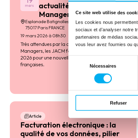
actualités Credit
mars
Management
Ce site web utilise des cook
Esplanade Batignolles 18 rue de la condamine
Les cookies nous permettent d
75017 Paris FRANCE
sociaux et d'analyser notre t
19 mars 2026 à 08h30
partenaires de médias sociaux
Très attendues par la communauté des Credit
vous leur avez fournies ou qu'
Managers, les JACM font leur grand retour en
2026 pour une nouvelle tournée dans 11 villes
Sélection
françaises.
Nécessaires
du
consentement
En savoir plus
Refuser
Article
Facturation électronique : la
qualité de vos données, pilier