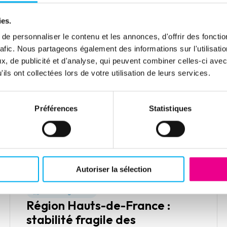
févr.
ies.
2 Av. d'Innsbruck 38100 Grenoble
4 février 2026 à 08h30
e personnaliser le contenu et les annonces, d'offrir des fonctio
rafic. Nous partageons également des informations sur l'utilisati
ELLISPHERE sera présent à
tech&fest 2026
,
l’événement business et tech qui réunit plus de 22
, de publicité et d'analyse, qui peuvent combiner celles-ci avec
000 décideurs, dirigeants et responsables
ils ont collectées lors de votre utilisation de leurs services.
innovation.
Préférences
Statistiques
En savoir plus
Autoriser la sélection
Étude régionale
Région Hauts-de-France :
stabilité fragile des