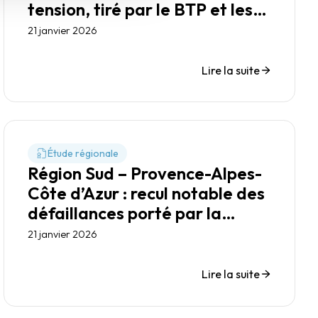
tension, tiré par le BTP et les
transports
21 janvier 2026
Lire la suite
Étude régionale
Région Sud – Provence-Alpes-
Côte d’Azur : recul notable des
défaillances porté par la
dynamique touristique
21 janvier 2026
Lire la suite