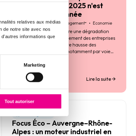
des entreprises : 2025 n'est
pas une bonne année
nnalités relatives aux médias
•
27 janvier 2026
Risk management
Economie
on de notre site avec nos
Après 2024, 2025 enregistre une dégradation
 d'autres informations que
des comportements de paiement des entreprises
en France, sur fond de forte hausse des
disparitions d'entreprises, notamment par voie
de procédures collectives.
Marketing
Lire la suite
Tout autoriser
Étude régionale
Focus Éco – Auvergne–Rhône-
Alpes : un moteur industriel en