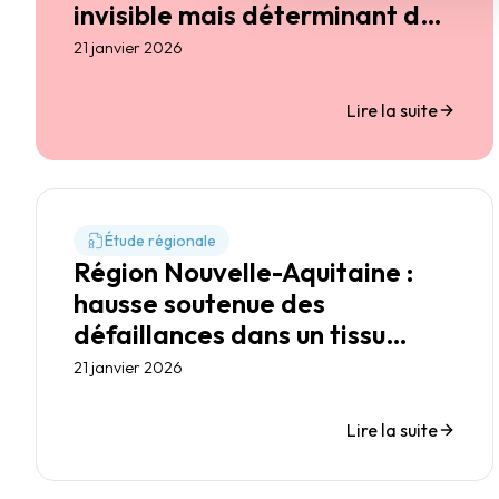
invisible mais déterminant de
votre conformité 2026
21 janvier 2026
Lire la suite
Étude régionale
Région Nouvelle-Aquitaine :
hausse soutenue des
défaillances dans un tissu
économique pourtant
21 janvier 2026
diversifié
Lire la suite