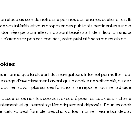
n place au sein de notre site par nos partenaires publicitaires. Ils
 de vos intérêts et vous proposer des publicités pertinentes sur d’a
données personnelles, mais sont basés sur l’identification uniqu
us n’autorisez pas ces cookies, votre publicité sera moins ciblée.
okies
efois informé que la plupart des navigateurs Internet permettent d
message d’avertissement avant qu’un cookie ne soit copié, ou de 
a, pour en savoir plus sur ces fonctions, se reporter au menu d’aide
ix d’accepter ou non les cookies, excepté pour les cookies strictem
entement, et qui seront systématiquement déposés. Pour les co
site, celui-ci peut formuler ses choix à tout moment via le bandeau