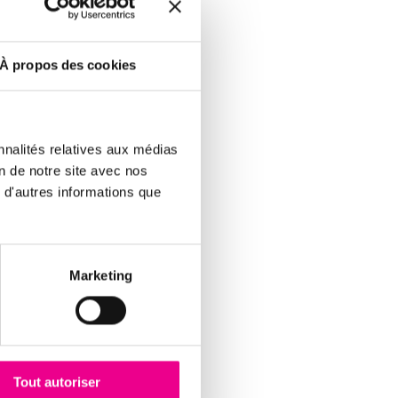
 espace dédié du disque dur
formations relatives à la
ionnement du site. Il permet
À propos des cookies
utilisation des cookies.
cookies peuvent s’installer
recourant aux options de
mettent la gestion et/ou la
nnalités relatives aux médias
e paramétrage est susceptible
on de notre site avec nos
es.
 d'autres informations que
navigateur en tenant compte
ines fonctionnalités ou
ation des cookies ».
Marketing
Tout autoriser
déplacer à l’intérieur du site