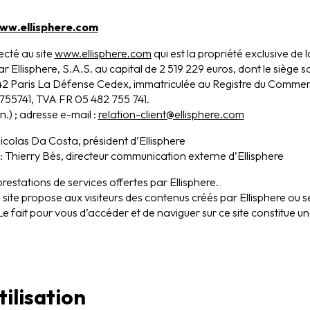
ww.ellisphere.com
cté au site
www.ellisphere.com
qui est la propriété exclusive de l
ar Ellisphere, S.A.S. au capital de 2 519 229 euros, dont le siège so
42 Paris La Défense Cedex, immatriculée au Registre du Commer
755741, TVA FR 05 482 755 741.
n.) ; adresse e-mail :
relation-client@ellisphere.com
Nicolas Da Costa, président d’Ellisphere
: Thierry Bès, directeur communication externe d’Ellisphere
 prestations de services offertes par Ellisphere.
u site propose aux visiteurs des contenus créés par Ellisphere ou
 Le fait pour vous d’accéder et de naviguer sur ce site constitue 
tilisation