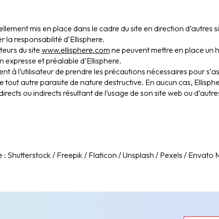
llement mis en place dans le cadre du site en direction d’autres si
 la responsabilité d’Ellisphere.
iteurs du site
www.ellisphere.com
ne peuvent mettre en place un h
on expresse et préalable d’Ellisphere.
nt à l’utilisateur de prendre les précautions nécessaires pour s’as
de tout autre parasite de nature destructive. En aucun cas, Ellisp
ts ou indirects résultant de l’usage de son site web ou d’autres si
 : Shutterstock / Freepik / Flaticon / Unsplash / Pexels / Envato