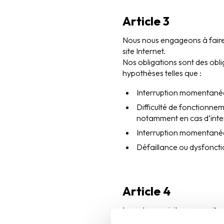
Article 3
Nous nous engageons à faire n
site Internet.
Nos obligations sont des obli
hypothèses telles que :
Interruption momentanée d
Difficulté de fonctionn
notamment en cas d’inter
Interruption momentanée 
Défaillance ou dysfonct
Article 4
Lors de vos visites sur ce site