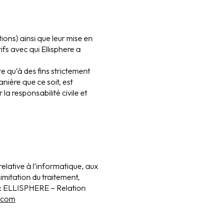
ions) ainsi que leur mise en
ifs avec qui Ellisphere a
te qu’à des fins strictement
nière que ce soit, est
la responsabilité civile et
relative à l’informatique, aux
limitation du traitement,
à : ELLISPHERE – Relation
e.com