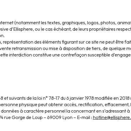
Internet (notamment les textes, graphiques, logos, photos, animat
sive d’Ellisphere, ou le cas échéant, de leurs propriétaires respect
on.
n, représentation des éléments figurant sur ce site ne peut être fai
vente retransmission ou mise à disposition de tiers, de quelque ma
ette interdiction constitue une contrefaçon susceptible d’engager 
et suivants de la loi n° 78-17 du 6 janvier 1978 modifiée en 2018 
e personne physique peut obtenir accès, rectification, effacement, 
es données à caractère personnel la concernant en s’adressant 
 74 rue Gorge de Loup – 69009 Lyon – E-mail :
hotline@ellispher