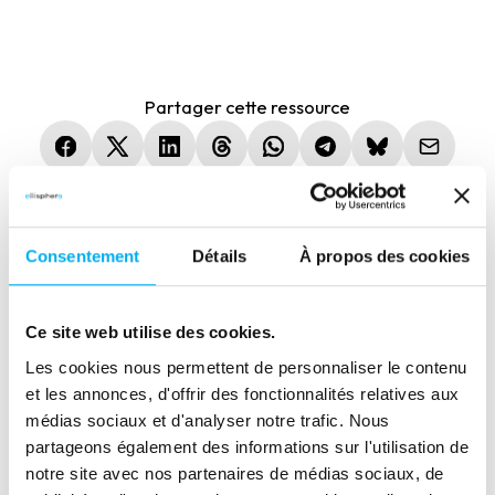
Partager cette ressource
(nouvelle fenêtre)
(nouvelle fenêtre)
(nouvelle fenêtre)
(nouvelle fenêtre)
(nouvelle fenêtre)
(nouvelle fenêtre)
(nouvelle fen
Consentement
Détails
À propos des cookies
Ressource précédente
Ce site web utilise des cookies.
La dynamique entrepreneuriale en France 2ème
trimestre 2026
Les cookies nous permettent de personnaliser le contenu
et les annonces, d'offrir des fonctionnalités relatives aux
Ressource suivante
médias sociaux et d'analyser notre trafic. Nous
Eric Latreuille, Vice-Président International de
partageons également des informations sur l'utilisation de
l'AFDCC
notre site avec nos partenaires de médias sociaux, de